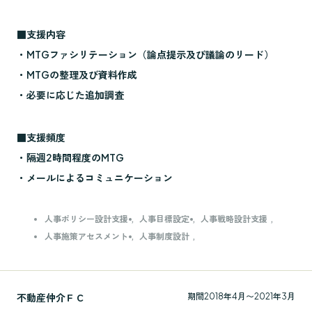
■支援内容
・MTGファシリテーション（論点提示及び議論のリード）
・MTGの整理及び資料作成
・必要に応じた追加調査
■支援頻度
・隔週2時間程度のMTG
・メールによるコミュニケーション
人事ポリシー設計支援
人事目標設定
人事戦略設計支援
人事施策アセスメント
人事制度設計
不動産仲介ＦＣ
期間
2018年4月〜2021年3月