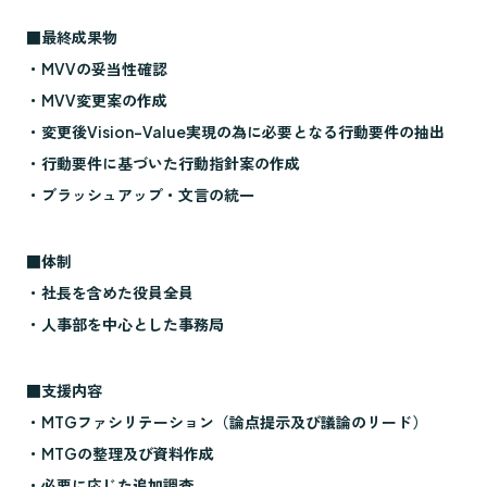
■最終成果物
・MVVの妥当性確認
・MVV変更案の作成
・変更後Vision-Value実現の為に必要となる行動要件の抽出
・行動要件に基づいた行動指針案の作成
・ブラッシュアップ・文言の統一
■体制
・社長を含めた役員全員
・人事部を中心とした事務局
■支援内容
・MTGファシリテーション（論点提示及び議論のリード）
・MTGの整理及び資料作成
・必要に応じた追加調査