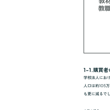
1-1.購買
学校法人にお
人口は約105
も更に減るで