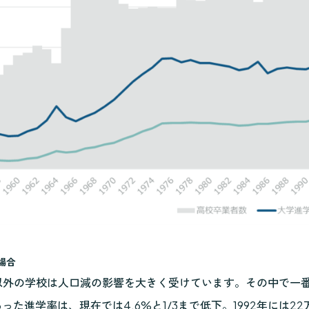
場合
以外の学校は人口減の影響を大きく受けています。その中で一番
あった進学率は、現在では4.6%と1/3まで低下。1992年には2